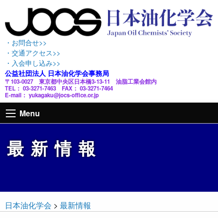
・お問合せ>>
・交通アクセス>>
・入会申し込み>>
公益社団法人 日本油化学会事務局
〒103-0027 東京都中央区日本橋3-13-11 油脂工業会館内
TEL： 03-3271-7463 FAX： 03-3271-7464
E-mail： yukagaku@jocs-office.or.jp
Menu
最新情報
日本油化学会
>
最新情報