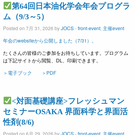
第64回日本油化学会年会プログラ
ム（9/3～5）
Posted on 7月 31, 2026 by
JOCS
-
front-event
,
主催event
年会のwebsiteから公開しました（7/31）。
たくさんの皆様のご参加をお待ちしています。プログラム
は下記サイトから閲覧、DL、印刷できます。
＞電子ブック
＞PDF
<対面基礎講座>フレッシュマン
セミナーOSAKA 界面科学と界面活
性剤(8/6)
Posted on 6月 29, 2026 by
JOCS
-
front-event
,
主催event