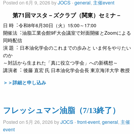
Posted on 6月 9, 2026 by
JOCS
-
general
,
主催event
第71回マスタ－ズクラブ（関東）セミナ－
日 時︓令和8年6月30日（火）15:00～17:00
開催法︓油脂工業会館9F大会議室で対面開催とZoomによる
同時配信
演 題︓ 日本油化学会のこれまでの歩みと いま何をやりたい
のか
～対話から生まれた「真に役立つ学会」への新構想～
講演者︓ 後藤 直宏 氏 日本油化学会会長 東京海洋大学 教授
＞＞詳細と申し込み
フレッシュマン油脂（7/13終了）
Posted on 5月 26, 2026 by
JOCS
-
front-event
,
general
,
主催
event