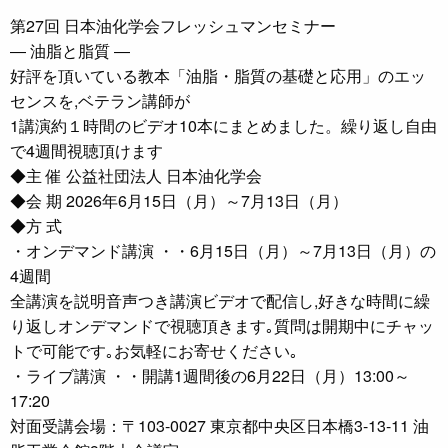
第27回 日本油化学会フレッシュマンセミナー
― 油脂と脂質 ―
好評を頂いている教本「油脂・脂質の基礎と応用」のエッ
センスを,ベテラン講師が
1講演約１時間のビデオ10本にまとめました。繰り返し自由
で4週間視聴頂けます
◆主 催 公益社団法人 日本油化学会
◆会 期 2026年6月15日（月）～7月13日（月）
◆方 式
・オンデマンド講演 ・・6月15日（月）～7月13日（月）の
4週間
全講演を説明音声つき講演ビデオで配信し,好きな時間に繰
り返しオンデマンドで視聴頂きます｡質問は開期中にチャッ
トで可能です｡お気軽にお寄せください｡
・ライブ講演 ・・開講1週間後の6月22日（月）13:00～
17:20
対面受講会場：〒103-0027 東京都中央区日本橋3-13-11 油