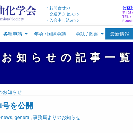
・お問合せ>>
公益
〒10
・交通アクセス>>
TEL： 
・入会申し込み>>
E-mail
各種申請
年会 / 国際会議
会誌 / 図書
最新情報
のお知らせの記事一
のお知らせ
4号を公開
t-news
,
general
,
事務局よりのお知らせ