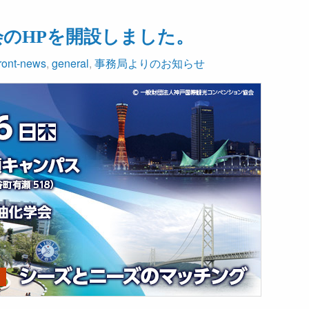
会のHPを開設しました。
front-news
,
general
,
事務局よりのお知らせ