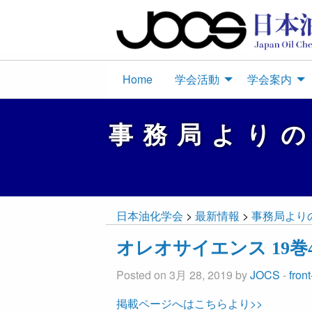
Home
学会活動
学会案内
事務局より
日本油化学会
>
最新情報
>
事務局より
オレオサイエンス 19巻
Posted on 3月 28, 2019 by
JOCS
-
fron
掲載ページへはこちらより>>