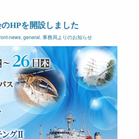
会のHPを開設しました
front-news
,
general
,
事務局よりのお知らせ