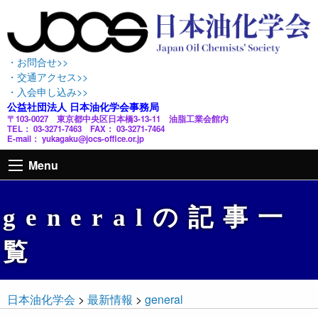
・お問合せ>>
・交通アクセス>>
・入会申し込み>>
公益社団法人 日本油化学会事務局
〒103-0027 東京都中央区日本橋3-13-11 油脂工業会館内
TEL： 03-3271-7463 FAX： 03-3271-7464
E-mail： yukagaku@jocs-office.or.jp
Menu
generalの記事一
覧
日本油化学会
>
最新情報
>
general