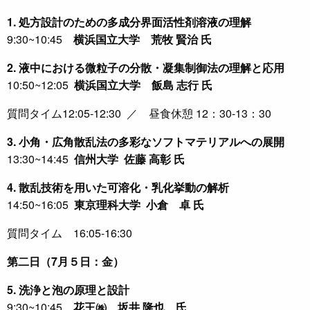
1. 処方設計のための多成分界面活性剤溶液の理解
9:30~10:45
横浜国立大学 荒牧 賢治 氏
2. 液中における微粒子の分散・凝集制御法の理解と応用
10:50~12:05
横浜国立大学 飯島 志行 氏
質問タイム12:05-12:30 ／ 昼食休憩 12：30-13：30
3. 小角・広角散乱法の多彩なソフトマテリアルへの展開
13:30~14:45
信州大学 佐藤 高彰 氏
4. 散乱技術を用いた可溶化・乳化挙動の解析
14:50~16:05
東京理科大学 小倉 卓 氏
質問タイム 16:05-16:30
第二日（7月５日：金）
5. 洗浄と泡の原理と設計
9:30~10:45
花王㈱ 坂井 隆也 氏