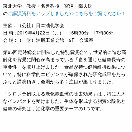
東北大学 教授・名誉教授 宮澤 陽夫氏
の
ご講演資料をアップしました>>こちらをご覧ください！
主催：（公社）日本油化学会
日 時 : 2019年4月22日（月） 16時30分－17時30分
会 場 : （一財）油脂工業会館 9F 会議室
第65回定時総会に開催した特別講演会で，世界的に進む高
齢化を背景に関心が高まっている「食を通じた健康長寿の
重要性」を取り上げました。食品が持つ健康維持効果につ
いて，特に科学的エビデンスが確保された研究成果をたっ
ぷりと講演頂き，会場から多く注目が集まりました。
「クロレラ摂取よる老化赤血球の除去効果」は，特に大き
なインパクトを受けました。生体を形成する脂質の酸化と
健康の研究は，油化学の重要テーマの1つです。