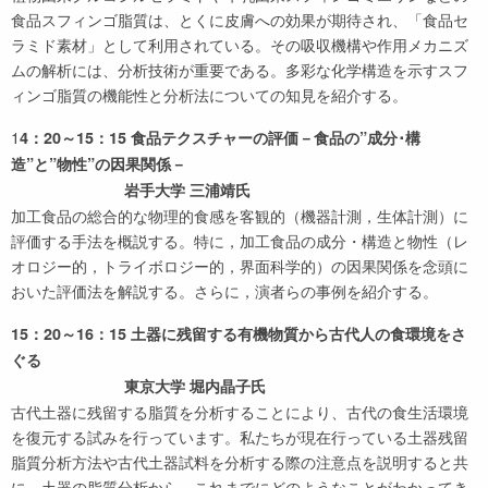
食品スフィンゴ脂質は、とくに皮膚への効果が期待され、「食品セ
ラミド素材」として利用されている。その吸収機構や作用メカニズ
ムの解析には、分析技術が重要である。多彩な化学構造を示すスフ
ィンゴ脂質の機能性と分析法についての知見を紹介する。
1
4：20～15：15 食品テクスチャーの評価－食品の”成分･構
造”と”物性”の因果関係－
岩手大学 三浦靖氏
加工食品の総合的な物理的食感を客観的（機器計測，生体計測）に
評価する手法を概説する。特に，加工食品の成分・構造と物性（レ
オロジー的，トライボロジー的，界面科学的）の因果関係を念頭に
おいた評価法を解説する。さらに，演者らの事例を紹介する。
15：20～16：15 土器に残留する有機物質から古代人の食環境をさ
ぐる
東京大学 堀内晶子氏
古代土器に残留する脂質を分析することにより、古代の食生活環境
を復元する試みを行っています。私たちが現在行っている土器残留
脂質分析方法や古代土器試料を分析する際の注意点を説明すると共
に、土器の脂質分析から、これまでにどのようなことがわかってき