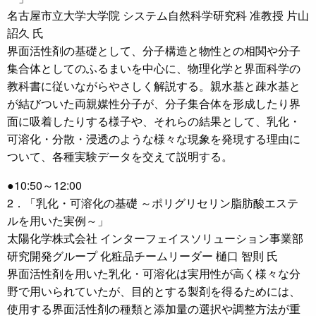
名古屋市立大学大学院 システム自然科学研究科 准教授 片山
詔久 氏
界面活性剤の基礎として、分子構造と物性との相関や分子
集合体としてのふるまいを中心に、物理化学と界面科学の
教科書に従いながらやさしく解説する。親水基と疎水基と
が結びついた両親媒性分子が、分子集合体を形成したり界
面に吸着したりする様子や、それらの結果として、乳化・
可溶化・分散・浸透のような様々な現象を発現する理由に
ついて、各種実験データを交えて説明する。
●10:50～12:00
2．「乳化・可溶化の基礎 ～ポリグリセリン脂肪酸エステ
ルを用いた実例～」
太陽化学株式会社 インターフェイスソリューション事業部
研究開発グループ 化粧品チームリーダー 樋口 智則 氏
界面活性剤を用いた乳化・可溶化は実用性が高く様々な分
野で用いられていたが、目的とする製剤を得るためには、
使用する界面活性剤の種類と添加量の選択や調整方法が重