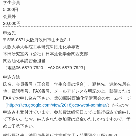
学生会員
5,000円
会員外
20,000円
申込先
〒565-0871大阪府吹田市山田丘2-1
大阪大学大学院工学研究科応用化学専攻
木田研究室内（公社）日本油化学会関西支部
関西油化学講習会担当
［電話06-6879-7920 FAX06-6879-7923］
申込方法
氏名、会員番号（正会員・学生会員の場合）、勤務先、連絡先所在
地、電話番号、FAX番号、メールアドレスを明記の上、郵便または
FAXでお申し込み下さい。第60回関西油化学講習会のホームページ
（
http://sites.google.com/view/2018jocs-west-seminar/
）からのお
申込みも受付けています。参加費は締切日までに銀行振込で前納し
て下さい。なお、納入された参加費は返金いたしかねますので、予
めご了承下さい。
銀行振込先：池田泉州銀行大宮町支店・普通預金口座78953