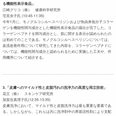
る機能性表示食品」
江崎グリコ（株） 健康科学研究所
宅見央子氏 (10:45-11:35)
今年1月に、モノグルコシルヘスペリジンおよび魚由来低分子コラー
ゲンを機能性関与成分とした機能性表示食品の届出が完了した。コ
ラーゲンペプチドを関与成分とし、肌に関する表示が認められたの
は初めてのことである。モノグルコシルヘスペリジンについては、
血流改善作用について研究してきた内容を、コラーゲンペプチドに
ついては、機能性関与成分と認められるために実施した工夫や、作
用機序について紹介する。
3.「皮膚へのマイルド性と皮脂汚れの洗浄力の高度な両立技術」
花王（株） スキンケア研究所
加賀谷真理子氏(12:35-13:35)
皮膚洗浄において、マイルド性と皮脂洗浄力は最も重要な要素であ
る。しかしながら、これらは共に洗浄剤中の界面活性剤により支配