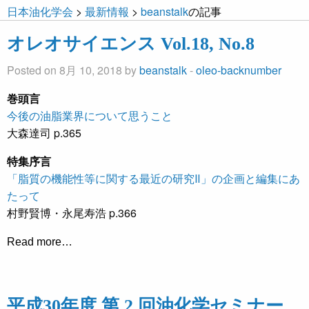
日本油化学会
>
最新情報
>
beanstalk
の記事
オレオサイエンス Vol.18, No.8
Posted on 8月 10, 2018 by
beanstalk
-
oleo-backnumber
巻頭言
今後の油脂業界について思うこと
大森達司 p.365
特集序言
「脂質の機能性等に関する最近の研究Ⅱ」の企画と編集にあ
たって
村野賢博・永尾寿浩 p.366
Read more…
平成30年度 第 2 回油化学セミナー