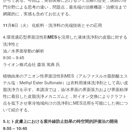
門分野による思考の違い，問題点，最先端の治療機器・治療法まで
網羅的に，実感も含めてお伝えする。
月
日（火） 化粧料・洗浄料の先端技術とその応用
11
6
4.環境適応型界面活性剤
を活用した液体洗浄剤の皮脂に対する
MES
洗浄性と
油／水界面挙動の解析
9:00 – 9:45
ライオン株式会社 森垣 篤典 氏
植物由来のアニオン性界面活性剤MES（アルファスルホ脂肪酸エス
テル塩：Methyl Ester Sulfonate）は衣料用液体洗浄剤として高い皮
脂洗浄力を示す。本講演では，油/水界面の界面張力および界面粘弾
性に着目した皮脂洗浄メカニズムと，対イオン交換によりクラフト
点を低下させ寒冷地域向けの洗浄剤にMES活用を可能にした例につ
いて紹介する。
5.ヒト皮膚上における紫外線防止効果の時空間的評価法の開発
9:55 – 10:40