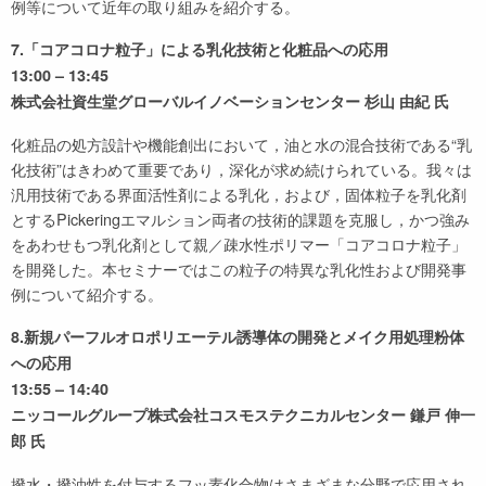
例等について近年の取り組みを紹介する。
7.「コアコロナ粒子」による乳化技術と化粧品への応用
13:00 – 13:45
株式会社資生堂グローバルイノベーションセンター 杉山 由紀 氏
化粧品の処方設計や機能創出において，油と水の混合技術である“乳
化技術”はきわめて重要であり，深化が求め続けられている。我々は
汎用技術である界面活性剤による乳化，および，固体粒子を乳化剤
とするPickeringエマルション両者の技術的課題を克服し，かつ強み
をあわせもつ乳化剤として親／疎水性ポリマー「コアコロナ粒子」
を開発した。本セミナーではこの粒子の特異な乳化性および開発事
例について紹介する。
8.新規パーフルオロポリエーテル誘導体の開発とメイク用処理粉体
への応用
13:55 – 14:40
ニッコールグループ株式会社コスモステクニカルセンター 鎌戸 伸一
郎 氏
撥水・撥油性を付与するフッ素化合物はさまざまな分野で応用され