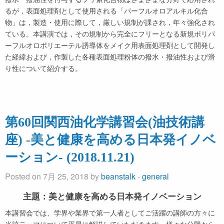
るが，表⾯処理剤として使⽤される「パーフルオロアルキル化合
物」は，製造・使用に際して，厳しい規制が課され，年々強化され
ている。本講演では，その規制から完全にフリーとなる新規ポリパ
ーフルオロポリエーテル誘導体をメイク用表面処理剤として開発し
た経緯および，作製した各種表面処理粉体の撥水・撥油性および滑
り性について紹介する。
第60回関西油化学講習会(油技術講
座) -美と健康を高める日本発イノベ
ーション- (2018.11.21)
Posted on 7月 25, 2018 by
beanstalk
-
general
主題：美と健康を高める日本発イノベーション
本講習会では、学界や業界で第一人者としてご活躍の講師の方々に
当該テーマについて平易に解説していただきます。様々な分野から