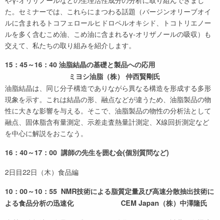
た。セミナーでは、これらにまつわる話題（バージンオリーブオイ
ルに含まれるトコフェロールヒドロペルオキシド、トコトリエノー
ルを多く含むこめ油、こめ油に含まれるγ-オリザノールの吸収）も
交えて、私たちの取り組みを紹介します。
15：45～16：40 油脂結晶の基礎と製品への応用
ミヨシ油脂（株） 仲西賢剛氏
油脂結晶は、同じ分子構造でありながら異なる構造を形成する多形
現象を示す。これは結晶の形、融点などが違うため、油脂製品の物
性に大きな影響を与える。そこで、油脂製品の物性の分析法として
融点、固体脂含有量測定、示差走査熱量計測定、X線回折測定など
を中心に解説をおこなう。
16：40～17：00 講師の先生を囲む会(個別質問など)
2日目22日（木）食品編
10：00～10：55 NMR技術による脂質定量及び高速分散抽出技術に
よる食品分析の迅速化 CEM Japan（株）中澤隆氏