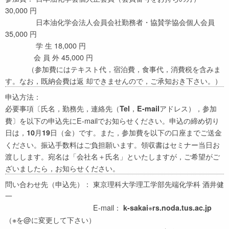
30,000 円
日本油化学会法人会員会社勤務者・協賛学協会個人会員
35,000 円
学 生 18,000 円
会 員 外 45,000 円
（参加費にはテキスト代，宿泊費，食事代，消費税を含みま
す。なお，既納会費は返 却できませんので，ご承知おき下さい。）
申込方法：
必要事項〔氏名，勤務先，連絡先（
，
アドレス），参加
Tel
E-mail
費〕を以下の申込先にE-mailでお知らせください。申込の締め切り
日は，
月
日（金）です。また，参加費を以下の口座までご送金
10
19
ください。振込手数料はご負担願います。領収書はセミナー当日お
渡しします。宛名は「会社名＋氏名」といたしますが，ご希望がご
ざいましたら，お知らせください。
問い合わせ先（申込先）： 東京理科大学理工学部先端化学科 酒井健
一
E-mail：
※
k-sakai
rs.noda.tus.ac.jp
（※を@に変更して下さい）