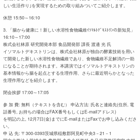
しい生活作り｣を実現するための取り組みついてご紹介します。
休憩 15:50～16:10
3. 「腸から健康に！新しい水溶性食物繊維ｲｿﾏﾙﾄﾃﾞｷｽﾄﾘﾝの新知見」
16:10～17:00
株式会社林原 研究開発本部 食品開発部 課長 渡邊 光 氏
イソマルトデキストリンは、株式会社林原が独自の酵素技術を用い
て開発した新しい水溶性食物繊維であり、食物繊維不足解消の一助
になることが期待されます。本講演ではイソマルトデキストリンの
基本情報から腸を起点とする生理作用、さらに最近明らかとなった
生理作用などを紹介します。
閉会挨拶 17:00～17:05
参 加 費: 無料（テキストを含む） 申込方法: 氏名と連絡先(住所, 電
話番号, お持ちの場合はFAX番号もしくはE-mailアドレス)
を明記の上, 12月7日(金)までにE-mailまたはFaxでお申し込みくださ
い。
申 込 先: 〒300-0393茨城県稲敷郡阿見町中央3－21－1