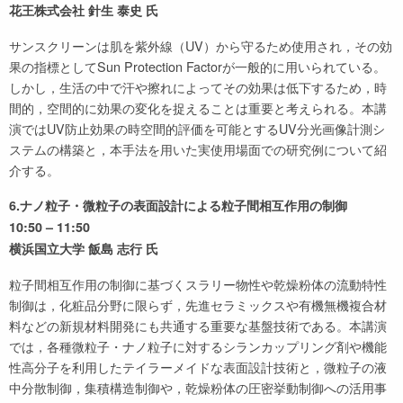
花王株式会社 針生 泰史 氏
サンスクリーンは肌を紫外線（UV）から守るため使用され，その効
果の指標としてSun Protection Factorが一般的に用いられている。
しかし，生活の中で汗や擦れによってその効果は低下するため，時
間的，空間的に効果の変化を捉えることは重要と考えられる。本講
演ではUV防止効果の時空間的評価を可能とするUV分光画像計測シ
ステムの構築と，本手法を用いた実使用場面での研究例について紹
介する。
6.ナノ粒子・微粒子の表面設計による粒子間相互作用の制御
10:50 – 11:50
横浜国立大学 飯島 志行 氏
粒子間相互作用の制御に基づくスラリー物性や乾燥粉体の流動特性
制御は，化粧品分野に限らず，先進セラミックスや有機無機複合材
料などの新規材料開発にも共通する重要な基盤技術である。本講演
では，各種微粒子・ナノ粒子に対するシランカップリング剤や機能
性高分子を利用したテイラーメイドな表面設計技術と，微粒子の液
中分散制御，集積構造制御や，乾燥粉体の圧密挙動制御への活用事