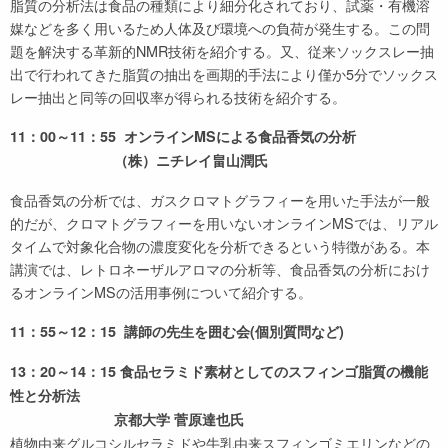
脂質の分析法は食品の種類により細分化されており、試薬・有機溶
媒などを多く用いるため人体及び環境への負荷が発生する。この問
題を解決する革新的NMR技術を紹介する。又、従来ソックスレー抽
出で行われてきた脂質の抽出を画期的手法により僅か5分でソックス
レー抽出と同等の回収率が得られる技術を紹介する。
11：00～11：55 オンラインMSによる食品香気の分析
（株）ニチレイ畠山潤氏
食品香気の分析では、ガスクロマトグラフィーを用いた手法が一般
的だが、クロマトグラフィーを用いないオンラインMSでは、リアル
タイムで対象化合物の濃度変化を分析できるという特徴がある。本
講演では、レトロネーザルアロマの分析等、食品香気の分析におけ
るオンラインMSの活用事例について紹介する。
11：55～12：15 講師の先生を囲む会(個別質問など)
13：20～14：15 食品セラミド素材としてのスフィンゴ脂質の機能
性と分析法
京都大学 菅原達也氏
植物由来グルコシルセラミドや牛乳由来スフィンゴミエリンなどの