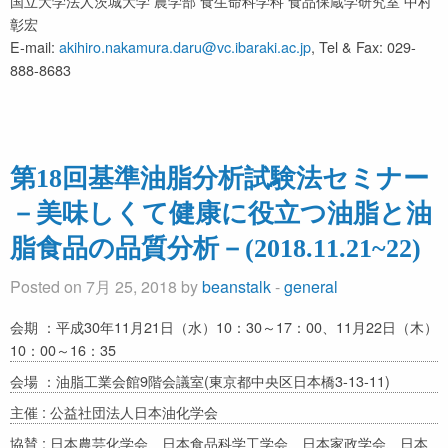
国立大学法人茨城大学 農学部 食生命科学科 食品保蔵学研究室 中村
彰宏
E-mail:
akihiro.nakamura.daru@vc.ibaraki.ac.jp
, Tel & Fax: 029-
888-8683
第18回基準油脂分析試験法セミナー
－美味しくて健康に役立つ油脂と油
脂食品の品質分析－(2018.11.21~22)
Posted on 7月 25, 2018 by
beanstalk
-
general
会期 ：平成30年11月21日（水）10：30～17：00、11月22日（木）
10：00～16：35
会場 ：油脂工業会館9階会議室(東京都中央区日本橋3-13-11)
主催 : 公益社団法人日本油化学会
協賛 : 日本農芸化学会、日本食品科学工学会、日本家政学会、日本