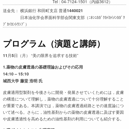
Tel : 04-7124-1501（内線3612）
送金先： 横浜銀行 和田町支店 普通
1440021
日本油化学会界面科学部会関東支部（ﾆﾎﾝﾕｶｶﾞｸｶｲｶｲﾒﾝｶｶﾞｸ
ﾌﾞｶｲｶﾝﾄｳｼﾌﾞ）
プログラム（演題と講師）
月
日（月） “美の限界を追求する技術”
11
5
1.薬物の皮膚透過の基礎理論およびその応用
14:10 – 15:10
城西大学 藤堂 浩明 氏
皮膚適用型製剤を今後さらに開発・発展させていくためには，皮膚
の構造について理解し，薬物の皮膚透過について十分理解すること
が重要である。本講演では，薬物の皮膚透過経路とその速度論につ
いて述べる。さらに，油性基剤からの薬物の皮膚透過に及ぼす要因
や皮膚透過性を高めるための油性基剤の利用についても紹介する。