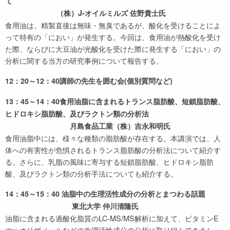
て
（株）J-オイルミルズ 佐野貴士氏
食用油は、精製直後は無味・無臭であるが、酸化を受けることによ
って特有の「におい」が発生する。今回は、食用油が熱酸化を受け
た際、ならびに大豆油が光酸化を受けた際に発生する「におい」の
分析に関する当方の研究事例について報告する。
12：20～12：40講師の先生を囲む会(個別質問など)
13：45～14：40食用油脂に含まれるトランス脂肪酸、短鎖脂肪酸、
ヒドロキシ脂肪酸、及びラクトン類の分析法
月島食品工業（株）吉永和明氏
食用油脂中には、様々な種類の脂肪酸が存在する。本講演では、人
体への有害性が危惧されるトランス脂肪酸の分析法について紹介す
る。さらに、乳脂の風味に寄与する短鎖脂肪酸、ヒドロキシ脂肪
酸、及びラクトン類の分析手法についても紹介する。
14：45～15：40 油脂中の生理活性成分の分析とまつわる話題
東北大学 仲川清隆氏
油脂に含まれる過酸化脂質のLC-MS/MS解析に加えて、ビタミンE
やγ-オリザノールなどの生理活性成分の分析に取り組んできまし