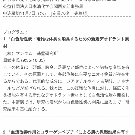
公益社団法人日本油化学会関西支部事務局
申込締切11月7日（水）［定員70名：先着順］
プログラム：
1.「白色活性炭：複雑な体臭を消臭するための新規デオドラント素
材」
（株）マンダム 基盤研究所
原武史氏 (9:35-10:35)
ヒトの体臭は、頭部、腋窩、足裏など部位によって独特な臭気を有
している。その原因として、各部位毎に主要なニオイ物質が存在す
るからである。代表的な成分に、ジアセチルやイソ吉草酸、ノネナ
ールなどが挙げられる。我々は、この複雑な体臭に対し、幅広く消
臭機能を有する新たなデオドラント素材として白色活性炭を開発し
た。本講演では、研究の着想から白色活性炭の開発に至るまで、研
究結果を基に紹介する。
2.「血流改善作用とコラーゲンペプチドによる肌の保湿効果を有す