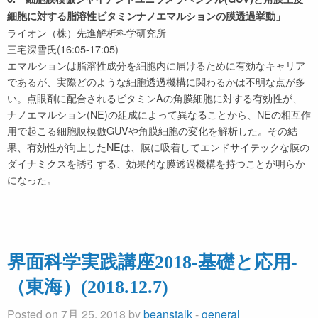
細胞に対する脂溶性ビタミンナノエマルションの膜透過挙動」
ライオン（株）先進解析科学研究所
三宅深雪氏(16:05-17:05)
エマルションは脂溶性成分を細胞内に届けるために有効なキャリア
であるが、実際どのような細胞透過機構に関わるかは不明な点が多
い。点眼剤に配合されるビタミンAの角膜細胞に対する有効性が、
ナノエマルション(NE)の組成によって異なることから、NEの相互作
用で起こる細胞膜模倣GUVや角膜細胞の変化を解析した。その結
果、有効性が向上したNEは、膜に吸着してエンドサイテックな膜の
ダイナミクスを誘引する、効果的な膜透過機構を持つことが明らか
になった。
界面科学実践講座2018-基礎と応用-
（東海）(2018.12.7)
Posted on 7月 25, 2018 by
beanstalk
-
general