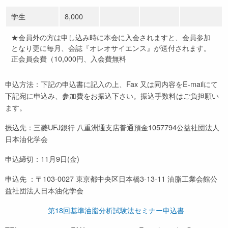
学生
8,000
★会員外の方は申し込み時に本会に入会されますと、会員参加
となり更に毎月、会誌『オレオサイエンス』が送付されます。
正会員会費（10,000円、入会費無料
申込方法：下記の申込書に記入の上、Fax 又は同内容をE-mailにて
下記宛に申込み、参加費をお振込下さい。振込手数料はご負担願い
ます。
振込先：三菱UFJ銀行 八重洲通支店普通預金1057794公益社団法人
日本油化学会
申込締切：11月9日(金)
申込先 ：〒103-0027 東京都中央区日本橋3-13-11 油脂工業会館公
益社団法人日本油化学会
第18回基準油脂分析試験法セミナー申込書