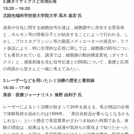
2.膜ダイナミクスと生理応答
15:20 – 16:20
北陸先端科学技術大学院大学 高木 昌宏 氏
成長や分化に関する細胞信号伝達は，細胞膜中に存在する受容体
と，ホルモン等の情報分子とが結合することによって行われる。し
かし，プロスタグランジン等の脂質メディエーターの発見や，ラフ
ト仮説により，特に生理的な応答に関しては，細胞膜の関与につい
ても着目されている。講演では，細胞膜の動的構造変化（ダイナミ
クス）と，感覚刺激を含む信号伝達との関係について，基礎と応用
の両面から皆さんと一緒に考えてみたい。
3.レーザーなどを用いたシミ治療の歴史と最前線
16:30 – 17:40
美容・医療ジャーナリスト 海野 由利子 氏
レーザーによるシミ治療が始まって20年を超える。私が雑誌の企画
で体験取材を始めたのは1999年。「美白化粧品が要らなくなるかも
しれない」という懸念で美容業界がざわつき始めた時期である。体
験の理由は，効果はもちろん経過や気持ちの変化まで知りたかった
からである。今回は，美容医療におけるシミ治療の歴史，医師の専