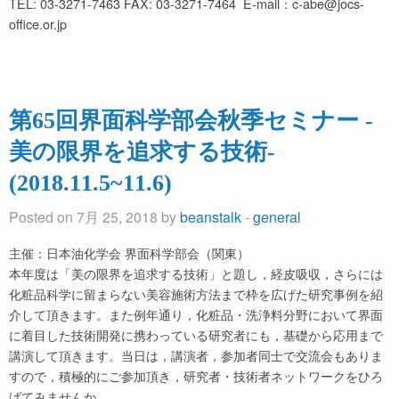
TEL: 03-3271-7463 FAX: 03-3271-7464 E-mail：c-abe@jocs-
office.or.jp
第65回界面科学部会秋季セミナー -
美の限界を追求する技術-
(2018.11.5~11.6)
Posted on 7月 25, 2018 by
beanstalk
-
general
主催：日本油化学会 界面科学部会（関東）
本年度は「美の限界を追求する技術」と題し，経皮吸収，さらには
化粧品科学に留まらない美容施術方法まで枠を広げた研究事例を紹
介して頂きます。また例年通り，化粧品・洗浄料分野において界面
に着目した技術開発に携わっている研究者にも，基礎から応用まで
講演して頂きます。当日は，講演者，参加者同士で交流会もありま
すので，積極的にご参加頂き，研究者・技術者ネットワークをひろ
げてみませんか。