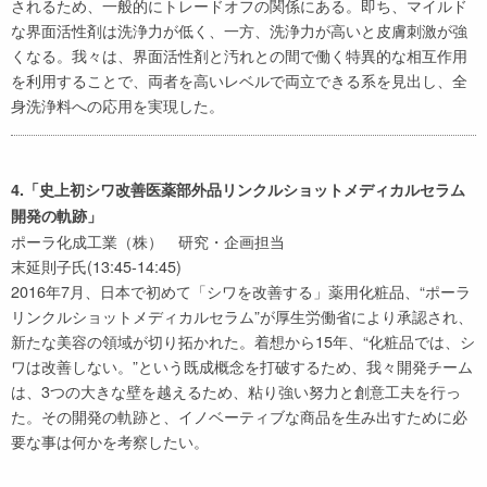
されるため、一般的にトレードオフの関係にある。即ち、マイルド
な界面活性剤は洗浄力が低く、一方、洗浄力が高いと皮膚刺激が強
くなる。我々は、界面活性剤と汚れとの間で働く特異的な相互作用
を利用することで、両者を高いレベルで両立できる系を見出し、全
身洗浄料への応用を実現した。
4.「史上初シワ改善医薬部外品リンクルショットメディカルセラム
開発の軌跡」
ポーラ化成工業（株） 研究・企画担当
末延則子氏(13:45-14:45)
2016年7月、日本で初めて「シワを改善する」薬用化粧品、“ポーラ
リンクルショットメディカルセラム”が厚生労働省により承認され、
新たな美容の領域が切り拓かれた。着想から15年、“化粧品では、シ
ワは改善しない。”という既成概念を打破するため、我々開発チーム
は、3つの大きな壁を越えるため、粘り強い努力と創意工夫を行っ
た。その開発の軌跡と、イノベーティブな商品を生み出すために必
要な事は何かを考察したい。