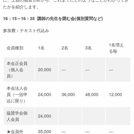
たかを紹介します。
16：15～16：35 講師の先生を囲む会(個別質問など)
参加費：テキスト代込み
1名増え
会員種別
1名
2名
3名
る毎
本会正会員
（個人会
20,000
―
―
―
員）
本会法人会
員（一括申
24,000
36,000
48,000
12,000
込に限り）
協賛学会個
24,000
人会員
★会員外
35,000
―
―
―