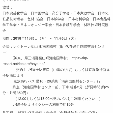
協賛：
日本農芸化学会・日本薬学会・高分子学会・日本家政学会・日本化
粧品技術者会・色材 協会・日本膜学会・日本材料学会・日本食品科
学工学会・日本レオロジー学会・日本香粧品学会・材料技術研究協
会
期間：
年
月
日（月） ～
月
日（火）
2018
11
5
11
6
会場：レクトーレ葉山 湘南国際村（旧IPC生産性国際交流センタ
ー）
(神奈川県三浦郡葉山町湘南国際村） https://tkp-
resort.net/lectore/hayama/
〔交通〕 JR逗子駅東口（①番のりば）もしくは京浜急行新逗
子駅南口より
京浜急行バス 逗16・26系統「湘南国際村センター」行
終点「湘南国際村センター前」下車 徒歩5分（所要時間 約25
分・片道350円）
（12:00もしくは13:00出発のバスをご利用ください。）
JR逗子駅よりタクシーの利用で約15分
参加費： 日本油化学会個人正会員（会員番号をお持ちの方）