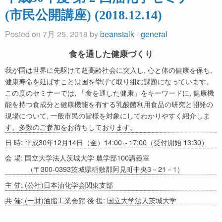
(市民公開講座) (2018.12.14)
Posted on 7月 25, 2018 by
beanstalk
-
general
食を通した健康づくり
我が国は世界に先駆けて超高齢社会に突入し, 心と体の健康を保ち,
健康寿命を延ばすことは国を挙げて取り組む課題になっています。
この度のセミナーでは, 「食を通した健康」をキーワードに, 健康機
能を持つ食成分と健康機能を有する乳酸菌利用食品の研究と開発の
現場について, 一般市民の皆様を対象にしてわかりやすく紹介しま
す。多数のご参加をお待ちしております。
日 時: 平成30年12月14日（金）14:00～17:00（受付開始 13:30）
会 場: 国立大学法人茨城大学 農学部100講義室
（〒300-0393茨城県稲敷郡阿見町中央3－21－1）
主 催: (公社)日本油化学会関東支部
共 催: (一財)油脂工業会館 後 援: 国立大学法人茨城大学