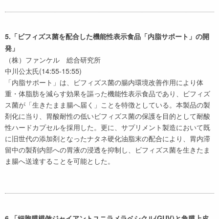
5.「ビフィズス菌を配合した機能性表示食品「内脂サポート」の開
発」
（株）ファンケル 総合研究所
中川公太氏(14:55-15:55)
「内脂サポート」は、ビフィズス菌の腸内環境改善作用により体
重・体脂肪を減らす効果を謳った機能性表示食品であり、ビフィズ
ス菌が「生きたまま腸へ届く」ことを特徴としている。本製品の製
剤化に当り、胃酸耐性の低いビフィズス菌の保護を目的として耐酸
性ハードカプセルを採用した。更に、サプリメント製造において既
に旧世代の添加剤となったナタネ硬化油脂末の配合により、胃内滞
留中の製剤内部への胃液の浸透を抑制し、ビフィズス菌を生きたま
ま腸へ送達することを可能とした。
6.「細胞膜模倣ジャイアントユニラメラベシクル(GUV)と角膜上皮