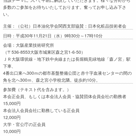
多数のご参加をお待ちいたしております。奮ってお申し込み下さ
い。
主催：（公社）日本油化学会関西支部協賛：日本化粧品技術者会
日時：平成30年11月21日（水）9時30分～17時10分
会場：大阪産業技術研究所
（〒536-8553大阪市城東区森之宮1-6-50）
ＪＲ大阪環状線・地下鉄中央線または長堀鶴見緑地線「森ノ宮」駅
下車、
4番出口東へ300ｍの都市基盤整備公団と赤十字血液センターの間の
角を北へ300ｍ、森之宮小学校北隣。徒歩約10分。
参加費（テキスト代を含みます。）
本会正会員、もしくは本会法人会員・協賛団体会員会社の勤務者
15,000円
本会法人会員会社に勤務している正会員
12,000円
大学・官公庁の正会員
10,000円