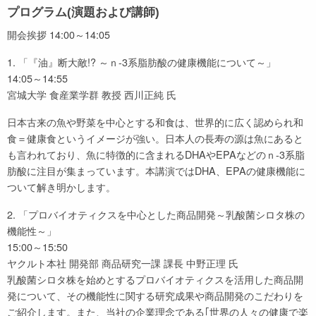
プログラム(演題および講師)
開会挨拶 14:00～14:05
1. 「『油』断大敵!? ～ｎ-3系脂肪酸の健康機能について～」
14:05～14:55
宮城大学 食産業学群 教授 西川正純 氏
日本古来の魚や野菜を中心とする和食は、世界的に広く認められ和
食＝健康食というイメージが強い。日本人の長寿の源は魚にあると
も言われており、魚に特徴的に含まれるDHAやEPAなどのｎ-3系脂
肪酸に注目が集まっています。本講演ではDHA、EPAの健康機能に
ついて解き明かします。
2. 「プロバイオティクスを中心とした商品開発～乳酸菌シロタ株の
機能性～」
15:00～15:50
ヤクルト本社 開発部 商品研究一課 課長 中野正理 氏
乳酸菌シロタ株を始めとするプロバイオティクスを活用した商品開
発について、その機能性に関する研究成果や商品開発のこだわりを
ご紹介します。また、当社の企業理念である｢世界の人々の健康で楽