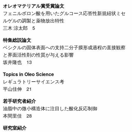
オレオマテリアル賞受賞論文
フェニルボロン酸を用いたグルコース応答性新規紐状ミセ
ルゲルの調製と薬物放出特性
三木 涼太郎 5
特集総説論文
ベシクルの固体表面への支持二分子膜形成過程の直接観察
と界面活性剤の性質が与える影響
坂井隆也 13
Topics in Oleo Science
レギュラトリーサイエンス考
平山佳伸 21
若手研究者紹介
油脂中の微小構造体に注目した酸化反応制御
本間里佳 28
研究室紹介