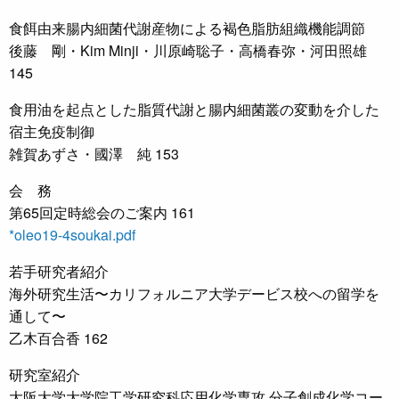
食餌由来腸内細菌代謝産物による褐色脂肪組織機能調節
後藤 剛・Kim Minji・川原崎聡子・高橋春弥・河田照雄
145
食用油を起点とした脂質代謝と腸内細菌叢の変動を介した
宿主免疫制御
雑賀あずさ・國澤 純 153
会 務
第65回定時総会のご案内 161
*oleo19-4soukai.pdf
若手研究者紹介
海外研究生活〜カリフォルニア大学デービス校への留学を
通して〜
乙木百合香 162
研究室紹介
大阪大学大学院工学研究科応用化学専攻 分子創成化学コー