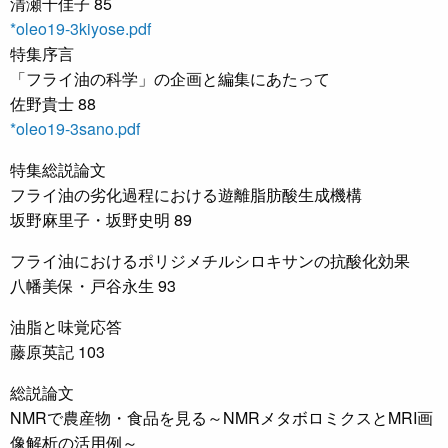
清瀬千佳子 85
*oleo19-3kiyose.pdf
特集序言
「フライ油の科学」の企画と編集にあたって
佐野貴士 88
*oleo19-3sano.pdf
特集総説論文
フライ油の劣化過程における遊離脂肪酸生成機構
坂野麻里子・坂野史明 89
フライ油におけるポリジメチルシロキサンの抗酸化効果
八幡美保・戸谷永生 93
油脂と味覚応答
藤原英記 103
総説論文
NMRで農産物・食品を見る～NMRメタボロミクスとMRI画
像解析の活用例～