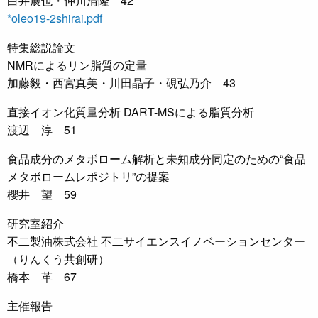
白井展也・仲川清隆 42
*oleo19-2shirai.pdf
特集総説論文
NMRによるリン脂質の定量
加藤毅・西宮真美・川田晶子・硯弘乃介 43
直接イオン化質量分析 DART-MSによる脂質分析
渡辺 淳 51
食品成分のメタボローム解析と未知成分同定のための“食品
メタボロームレポジトリ”の提案
櫻井 望 59
研究室紹介
不二製油株式会社 不二サイエンスイノベーションセンター
（りんくう共創研）
橋本 革 67
主催報告