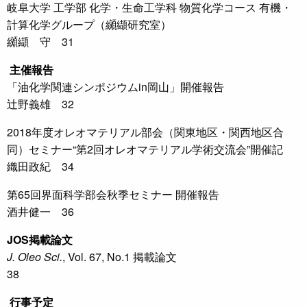
岐阜大学 工学部 化学・生命工学科 物質化学コース 有機・
計算化学グループ（纐纈研究室）
纐纈 守 31
主催報告
「油化学関連シンポジウムin岡山」開催報告
辻野義雄 32
2018年度オレオマテリアル部会（関東地区・関西地区合
同）セミナー“第2回オレオマテリアル学術交流会”開催記
織田政紀 34
第65回界面科学部会秋季セミナー 開催報告
酒井健一 36
JOS
掲載論文
J. Oleo Sci.
, Vol. 67, No.1 掲載論文
38
行事予定