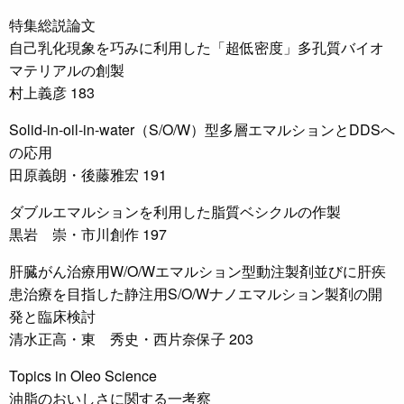
特集総説論文
自己乳化現象を巧みに利用した「超低密度」多孔質バイオ
マテリアルの創製
村上義彦 183
Solid-in-oil-in-water（S/O/W）型多層エマルションとDDSへ
の応用
田原義朗・後藤雅宏 191
ダブルエマルションを利用した脂質ベシクルの作製
黒岩 崇・市川創作 197
肝臓がん治療用W/O/Wエマルション型動注製剤並びに肝疾
患治療を目指した静注用S/O/Wナノエマルション製剤の開
発と臨床検討
清水正高・東 秀史・西片奈保子 203
Topics in Oleo Science
油脂のおいしさに関する一考察