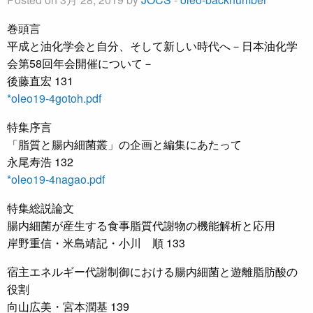
巻頭言
平成と油化学会と自分、そして新しい時代へ－日本油化学
会第58回年会開催について－
後藤直宏 131
*oleo19-4gotoh.pdf
特集序言
「脂質と腸内細菌叢」の企画と編集にあたって
永尾寿浩 132
*oleo19-4nagao.pdf
特集総説論文
腸内細菌が産生する食事脂質代謝物の機能解析と応用
岸野重信・米島靖記・小川 順 133
宿主エネルギー代謝制御における腸内細菌と遊離脂肪酸の
役割
向山広美・宮本潤基 139