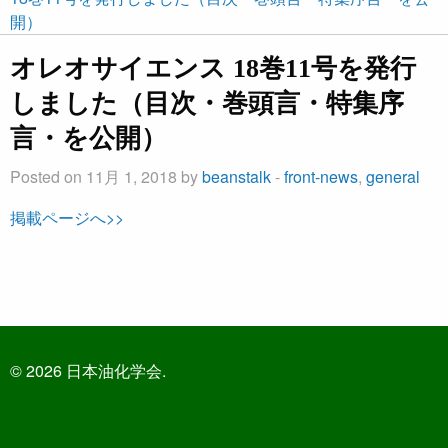
開）
オレオサイエンス 18巻11号を発行
しました（目次・巻頭言・特集序
言・を公開）
Posted on 11月 1, 2018 by
beanstalk
-
front-news
,
general
掲載ページへ>>
© 2026 日本油化学会.