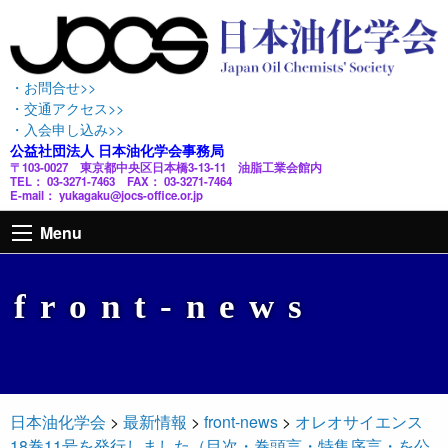
・お問合せ>>
・交通アクセス>>
・入会申し込み>>
公益社団法人 日本油化学会事務局
〒103-0027 東京都中央区日本橋3-13-11 油脂工業会館内
TEL： 03-3271-7463 FAX： 03-3271-7464
E-mail： yukagaku@jocs-office.or.jp
Menu
front-news
日本油化学会
>
最新情報
>
front-news
>
オレオサイエンス
18巻11号を発行しました（目次・巻頭言・特集序言・を公