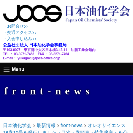
・お問合せ>>
・交通アクセス>>
・入会申し込み>>
公益社団法人 日本油化学会事務局
〒103-0027 東京都中央区日本橋3-13-11 油脂工業会館内
TEL： 03-3271-7463 FAX： 03-3271-7464
E-mail： yukagaku@jocs-office.or.jp
Menu
front-news
日本油化学会
>
最新情報
>
front-news
>
オレオサイエンス
18巻10号を発行しました（目次・巻頭言・特集序言・を公