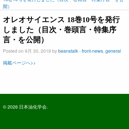
開）
オレオサイエンス 18巻10号を発行
しました（目次・巻頭言・特集序
言・を公開）
Posted on 9月 30, 2018 by
beanstalk
-
front-news
,
general
掲載ページへ>>
© 2026 日本油化学会.