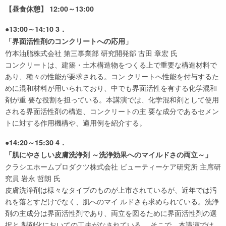
【昼食休憩】 12:00～13:00
●13:00～14:10 3．
「界面活性剤のコンクリートへの応用」
竹本油脂株式会社 第三事業部 研究開発部 古田 章宏 氏
コンクリートは、建築・土木構造物をつくる上で重要な構造材料で
あり、種々の性能が要求される。コン クリートへ性能を付与するた
めに混和材料が用いられており、中でも界面活性を有する化学混和
剤が重 要な役割を担っている。本講演では、化学混和剤として使用
される界面活性剤の構造、コンクリートの主 要な成分であるセメン
トに対する作用機構や、適用例を紹介する。
●14:20～15:30 4．
「肌にやさしい皮膚洗浄剤 ～洗浄効果へのマイルドさの両立～」
クラシエホームプロダクツ株式会社 ビューティーケア研究所 主席研
究員 岩永 哲朗 氏
皮膚洗浄剤は様々なタイプのものが上市されているが、近年では汚
れを落とすだけでなく、肌へのマイ ルドさも求められている。洗浄
剤の主成分は界面活性剤であり、両立を図るために界面活性剤の選
択と 製剤化においての工夫がなされている。 そこで、本講演では、