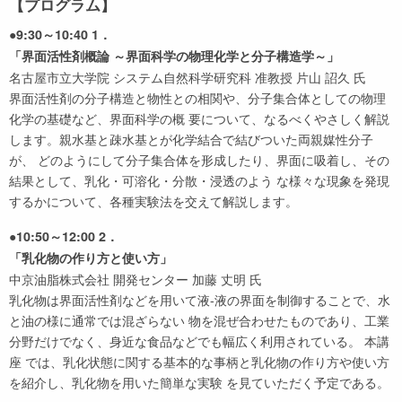
【プログラム】
●9:30～10:40 1．
「界面活性剤概論 ～界面科学の物理化学と分子構造学～」
名古屋市立大学院 システム自然科学研究科 准教授 片山 詔久 氏
界面活性剤の分子構造と物性との相関や、分子集合体としての物理
化学の基礎など、界面科学の概 要について、なるべくやさしく解説
します。親水基と疎水基とが化学結合で結びついた両親媒性分子
が、 どのようにして分子集合体を形成したり、界面に吸着し、その
結果として、乳化・可溶化・分散・浸透のよう な様々な現象を発現
するかについて、各種実験法を交えて解説します。
●10:50～12:00 2．
「乳化物の作り方と使い方」
中京油脂株式会社 開発センター 加藤 丈明 氏
乳化物は界面活性剤などを用いて液-液の界面を制御することで、水
と油の様に通常では混ざらない 物を混ぜ合わせたものであり、工業
分野だけでなく、身近な食品などでも幅広く利用されている。 本講
座 では、乳化状態に関する基本的な事柄と乳化物の作り方や使い方
を紹介し、乳化物を用いた簡単な実験 を見ていただく予定である。