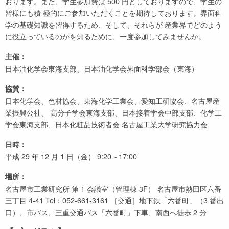
おります。また、学生参加費は 500 円としておりますので、学生の
皆様にも積 極的にご参加いただくことを期待しております。界面科
学の基礎知識を習得するため、そして、それらが 産業界でどのよう
に役立っているのかを知るために、一度参加してみませんか。
主催：
日本油化学会東海支部、日本油化学会界面科学部会（東海）
協賛：
日本化学会、色材協会、東海化学工業会、愛知工研協会、名古屋産
業振興公社、 高分子学会東海支部、日本接着学会中部支部、化学工
学会東海支部、日本化粧品技術者会 名古屋工業大学研究協力会
日時：
平成 29 年 12 月 1 日（金） 9:20～17:00
場所：
名古屋市工業研究所 第 1 会議室（管理棟 3F） 名古屋市熱田区六番
三丁目 4-41 Tel：052-661-3161 ［交通］地下鉄「六番町」（3 番出
口）、市バス、三重交通バス「六番町」下車、南西へ徒歩 2 分