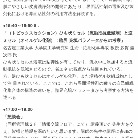
肌にやさしい皮膚洗浄剤の開発にあた り、界面活性剤の選択及び製
剤化における界面活性剤の利用方法を解説する。
●15:40～16:50 5．
「（トピックスセクション）ひも状ミセル（流動抵抗低減剤）と逆
ミセル（オイルゲル化剤）：臨界 充填パラメータからの考察」
名古屋工業大学 大学院工学研究科 生命・応用化学専攻 教授 多賀 圭
次郎 氏
ひも状ミセル水溶液は粘弾性を有しており、流水中に添加すると流
動抵抗を低減させるので、省エネ の観点から注目されている。一
方、逆ひも状ミセルはオイルゲル化剤、また増粘ゲル状組成物とし
て注 目されている。ここでは、これら界面活性剤の種々の自己組織
化集合体の構造の違いを、臨界充填パ ラメータから考察する方法を
述べる
●17:00～19:00
「懇談会」
（同所管理棟２Ｆ「情報交流フロア」にて） 講義頂いた先生方を交
え、皆様と懇親を深めたいと思います。講師の先生や講座に参加の
異業種の方々 との人脈を広げるチャンスです。学生さんは、企業の