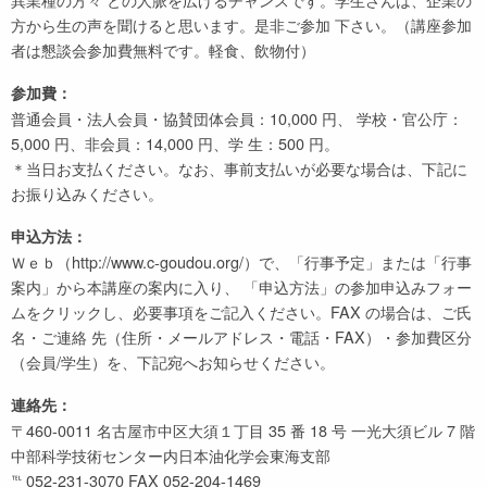
方から生の声を聞けると思います。是非ご参加 下さい。（講座参加
者は懇談会参加費無料です。軽食、飲物付）
参加費：
普通会員・法人会員・協賛団体会員：10,000 円、 学校・官公庁：
5,000 円、非会員：14,000 円、学 生：500 円。
＊当日お支払ください。なお、事前支払いが必要な場合は、下記に
お振り込みください。
申込方法：
Ｗｅｂ（http://www.c-goudou.org/）で、「行事予定」または「行事
案内」から本講座の案内に入り、 「申込方法」の参加申込みフォー
ムをクリックし、必要事項をご記入ください。FAX の場合は、ご氏
名・ご連絡 先（住所・メールアドレス・電話・FAX）・参加費区分
（会員/学生）を、下記宛へお知らせください。
連絡先：
〒460-0011 名古屋市中区大須１丁目 35 番 18 号 一光大須ビル 7 階
中部科学技術センター内日本油化学会東海支部
℡ 052-231-3070 FAX 052-204-1469