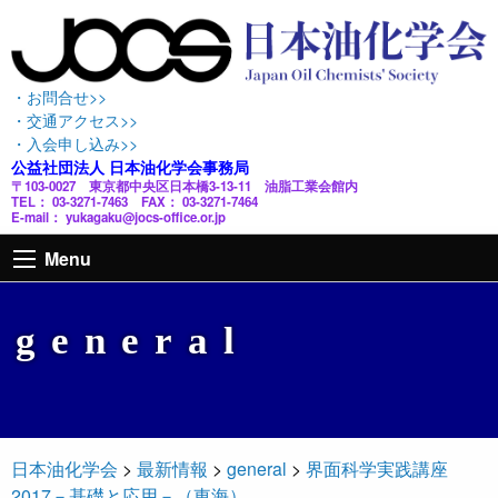
・お問合せ>>
・交通アクセス>>
・入会申し込み>>
公益社団法人 日本油化学会事務局
〒103-0027 東京都中央区日本橋3-13-11 油脂工業会館内
TEL： 03-3271-7463 FAX： 03-3271-7464
E-mail： yukagaku@jocs-office.or.jp
Menu
general
日本油化学会
>
最新情報
>
general
>
界面科学実践講座
2017－基礎と応用－（東海）