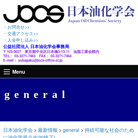
・お問合せ>>
・交通アクセス>>
・入会申し込み>>
公益社団法人 日本油化学会事務局
〒103-0027 東京都中央区日本橋3-13-11 油脂工業会館内
TEL： 03-3271-7463 FAX： 03-3271-7464
E-mail： yukagaku@jocs-office.or.jp
Menu
general
日本油化学会
>
最新情報
>
general
>
持続可能な社会のため
に油化学視点(6/20終了)