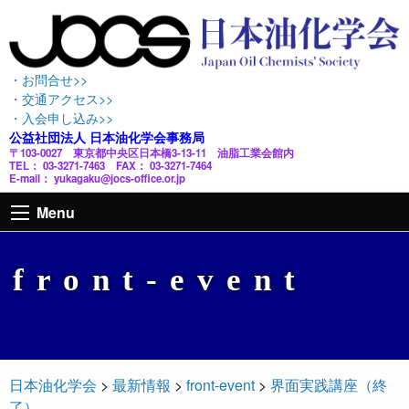
・お問合せ>>
・交通アクセス>>
・入会申し込み>>
公益社団法人 日本油化学会事務局
〒103-0027 東京都中央区日本橋3-13-11 油脂工業会館内
TEL： 03-3271-7463 FAX： 03-3271-7464
E-mail： yukagaku@jocs-office.or.jp
Menu
front-event
日本油化学会
>
最新情報
>
front-event
>
界面実践講座（終
了）