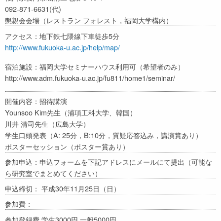
092-871-6631(代)
懇親会会場（レストラン フォレスト，福岡大学構内）
アクセス：地下鉄七隈線下車徒歩5分
http://www.fukuoka-u.ac.jp/help/map/
宿泊施設：福岡大学セミナーハウス利用可（希望者のみ）
http://www.adm.fukuoka-u.ac.jp/fu811/home1/seminar/
開催内容：招待講演
Younsoo Kim先生（浦項工科大学、韓国）
川井 清司先生（広島大学）
学生口頭発表（A: 25分，B:10分，質疑応答込み，講演賞あり）
ポスターセッション（ポスター賞あり）
参加申込：申込フォームを下記アドレスにメールにて提出（可能な
ら研究室でまとめてください）
申込締切： 平成30年11月25日（日）
参加費：
参加登録費 学生3000円 一般5000円