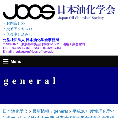
・お問合せ>>
・交通アクセス>>
・入会申し込み>>
公益社団法人 日本油化学会事務局
〒103-0027 東京都中央区日本橋3-13-11 油脂工業会館内
TEL： 03-3271-7463 FAX： 03-3271-7464
E-mail： yukagaku@jocs-office.or.jp
Menu
general
日本油化学会
>
最新情報
>
general
>
平成30年度物理化学イ
ンターカレッジセミナー 兼 日本油化学会界面科学部会九州