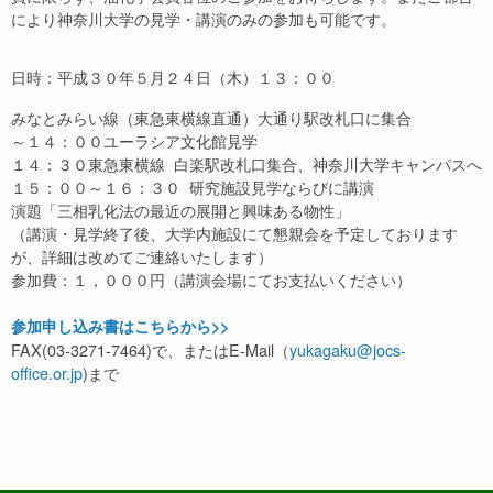
により神奈川大学の見学・講演のみの参加も可能です。
日時：平成３０年５月２４日（木）１３：００
みなとみらい線（東急東横線直通）大通り駅改札口に集合
～１４：００ユーラシア文化館見学
１４：３０東急東横線 白楽駅改札口集合、神奈川大学キャンパスへ
１５：００～１６：３０ 研究施設見学ならびに講演
演題「三相乳化法の最近の展開と興味ある物性」
（講演・見学終了後、大学内施設にて懇親会を予定しております
が、詳細は改めてご連絡いたします）
参加費：１，０００円（講演会場にてお支払いください）
参加申し込み書はこちらから>>
FAX(03-3271-7464)で、またはE-Mail（
yukagaku@jocs-
office.or.jp
)まで