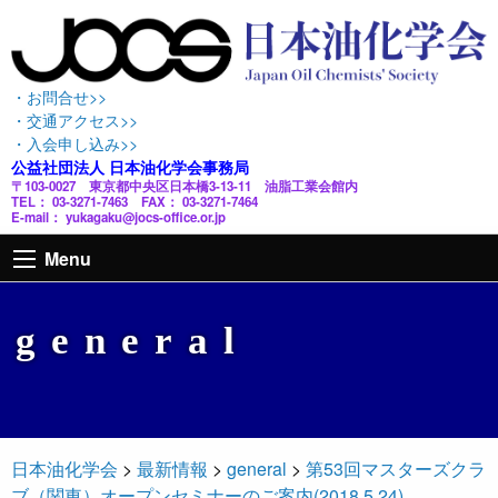
・お問合せ>>
・交通アクセス>>
・入会申し込み>>
公益社団法人 日本油化学会事務局
〒103-0027 東京都中央区日本橋3-13-11 油脂工業会館内
TEL： 03-3271-7463 FAX： 03-3271-7464
E-mail： yukagaku@jocs-office.or.jp
Menu
general
日本油化学会
>
最新情報
>
general
>
第53回マスターズクラ
ブ（関東）オープンセミナーのご案内(2018.5.24)