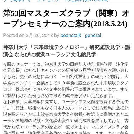
第53回マスターズクラブ（関東）オ
ープンセミナーのご案内(2018.5.24)
Posted on 3月 30, 2018 by
beanstalk
-
general
神奈川大学「未来環境テクノロジー」研究施設見学・講
演会 ならびに横浜ユーラシア文化館見学
今回のセミナーでは、神奈川大学の田嶋和夫特別招聘教授（油化学
会元会長）に神奈川キャンパスの研究拠点見学と講演をお願い致し
ました。先生の発想に基づく「三相乳化技術」の研究・開発は、大
学発のベンチャー企業として１０年前に設立された未来環境テクノ
ロジー株式会社において先生の指導の下に推進されています。すで
に製品化された例も含めて最近の成果をお話いただきます。
なお神奈川大学見学に先立ち、ユーラシア文化館を観覧する予定で
す。同館は、戦後間もなく日本人のルーツとして北方騎馬民族征服
説を唱えられた江上波夫東京大学名誉教授が横浜市に寄贈されたユ
ーラシア地域の民族・文化調査資料や研究成果を展示しており、古
代から続くユーラシアの歴史が一覧できます。マスターズクラブ会
員に限らず、油化学会員各位のご参加をお待ちします。またご都合