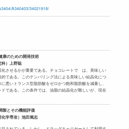
a/A3404/A340403/34021918/
健康のための開発技術
科）上野聡
固化させるかが重要である。チョコレートで は、美味しい
般的である。このテンパリング法による美味しい結晶化につ
体に悪いトランス型脂肪酸をゼロかつ飽和脂肪酸を減量し、
ンドである。この条件では、油脂の結晶化が難しいが、現在
調製とその機能評価
化学専攻）池田篤志
注目されている。しかし、ドラッグキャリヤーとして利用す