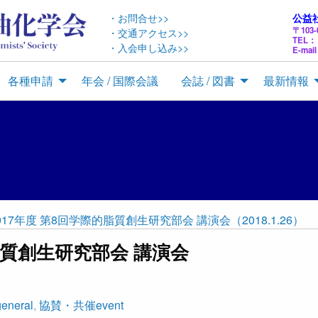
・お問合せ>>
公益
〒10
・交通アクセス>>
TEL： 
・入会申し込み>>
E-mail
各種申請
年会 / 国際会議
会誌 / 図書
最新情報
017年度 第8回学際的脂質創生研究部会 講演会（2018.1.26）
的脂質創生研究部会 講演会
general
,
協賛・共催event