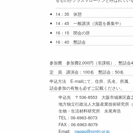
14：35 休憩
14：45 一般講演（演題を募集中）
16：15 閉会の辞
16：40 懇話会
参加費 参加費2,000円（非課税）、懇話会
定 員 講演会：100名 懇話会：50名
申込方法 E-mailにて、住所、氏
話会参加の有無も必ずご記載ください。
申込先 〒536-8553 大阪市城東区森之宮
地方独立行政法人大阪産業技術研究所
生物・生活材料研究所 永尾寿浩
TEL：06-6963-8073
FAX：06-6963-8079
Email:
nagao@omtri.or.jp