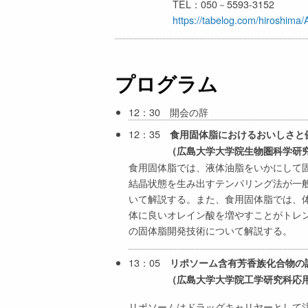
TEL：050－5593-3152
https://tabelog.com/hiroshim
プログラム
12：30 開会の辞
12：35
食用固体脂におけるおいしさと
（広島大学大学院生物圏科学研究
食用固体脂では、液体油脂をいかにして
結晶状態を生み出すテンパリング法が一
いて解説する。また、食用固体脂では、
体に良いオレイン酸を増やすことがトレ
の固体脂開発技術について解説する。
13：05
リポソーム含有芳香族化合物の
（広島大学大学院工学研究科応用
リポソームはドラッグキャリヤーとして