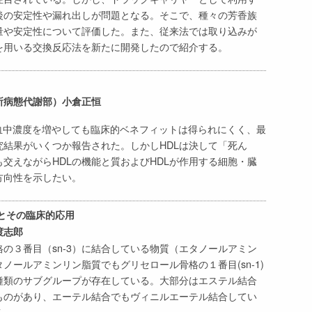
後の安定性や漏れ出しが問題となる。そこで、種々の芳香族
量や安定性について評価した。また、従来法では取り込みが
を用いる交換反応法を新たに開発したので紹介する。
病態代謝部）小倉正恒
の血中濃度を増やしても臨床的ベネフィットは得られにくく、最
結果がいくつか報告された。しかしHDLは決して「死ん
交えながらHDLの機能と質およびHDLが作用する細胞・臓
方向性を示したい。
とその臨床的応用
渡志郎
の３番目（sn-3）に結合している物質（エタノールアミン
ノールアミンリン脂質でもグリセロール骨格の１番目(sn-1)
種類のサブグループが存在している。大部分はエステル結合
るものがあり、エーテル結合でもヴィニルエーテル結合してい
る。