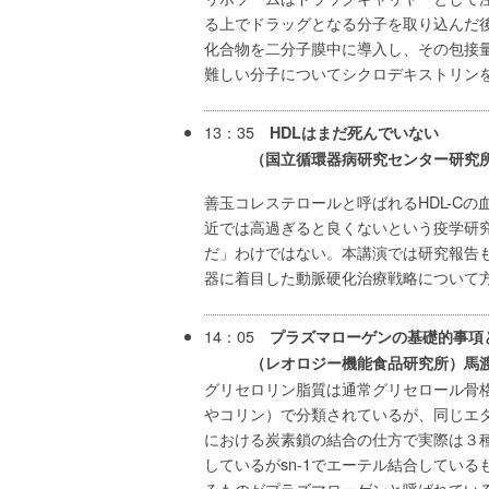
る上でドラッグとなる分子を取り込んだ
化合物を二分子膜中に導入し、その包接
難しい分子についてシクロデキストリン
13：35
HDLはまだ死んでいない
（国立循環器病研究センター研究所
善玉コレステロールと呼ばれるHDL-C
近では高過ぎると良くないという疫学研究
だ」わけではない。本講演では研究報告も
器に着目した動脈硬化治療戦略について
14：05
プラズマローゲンの基礎的事項
（レオロジー機能食品研究所）馬
グリセロリン脂質は通常グリセロール骨格
やコリン）で分類されているが、同じエタ
における炭素鎖の結合の仕方で実際は３
しているがsn-1でエーテル結合してい
るものがプラズマローゲンと呼ばれてい