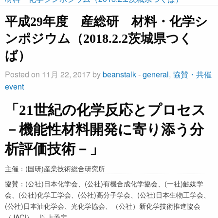
平成29年度 産総研 材料・化学シ
ンポジウム（2018.2.2茨城県つく
ば）
Posted on 11月 22, 2017 by
beanstalk
-
general
,
協賛・共催
event
「21世紀の化学反応とプロセス
－機能性材料開発に寄り添う分
析評価技術－」
主催：(国研)産業技術総合研究所
協賛：(公社)日本化学会、(公社)有機合成化学協会、(一社)触媒学
会、(公社)化学工学会、(公社)高分子学会、(公社)日本生物工学会、
(公社)日本油化学会、光化学協会、（公社）新化学技術推進協会
（JACI）、以上予定