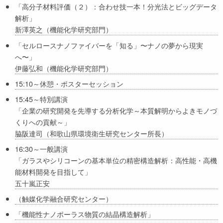
「高分子材料評価（２）：合わせ技一本！分光法とビッグデータ
解析」
新澤英之（機能化学研究部門）
「セルロースナノファイバーを「知る」〜ナノの夢から現実
へ〜」
伊藤弘和（機能化学研究部門）
15:10～休憩・ポスターセッション
15:45～特別講演
「企業の研究開発を先導する分析化学～本質解明からよきモノづ
くりへの貢献～」
脇阪達司（和歌山県環境衛生研究センター所長）
16:30～一般講演
「ガラスやシリコーンの基本単位の精密構造解析：高性能・高機
能材料開発を目指して」
五十嵐正安
（触媒化学融合研究センター）
「機能性ナノポーラス物質の結晶構造解析」