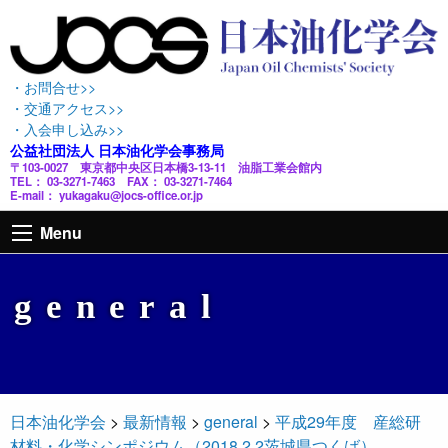
・お問合せ>>
・交通アクセス>>
・入会申し込み>>
公益社団法人 日本油化学会事務局
〒103-0027 東京都中央区日本橋3-13-11 油脂工業会館内
TEL： 03-3271-7463 FAX： 03-3271-7464
E-mail： yukagaku@jocs-office.or.jp
Menu
general
日本油化学会
>
最新情報
>
general
>
平成29年度 産総研
材料・化学シンポジウム（2018.2.2茨城県つくば）