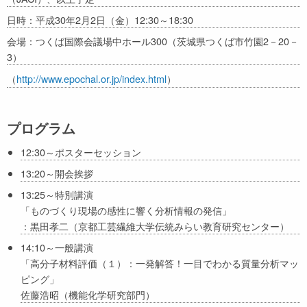
日時：平成30年2月2日（金）12:30～18:30
会場：つくば国際会議場中ホール300（茨城県つくば市竹園2－20－
3）
（
http://www.epochal.or.jp/index.html
）
プログラム
12:30～ポスターセッション
13:20～開会挨拶
13:25～特別講演
「ものづくり現場の感性に響く分析情報の発信」
：黒田孝二（京都工芸繊維大学伝統みらい教育研究センター）
14:10～一般講演
「高分子材料評価（１）：一発解答！一目でわかる質量分析マッ
ピング」
佐藤浩昭（機能化学研究部門）