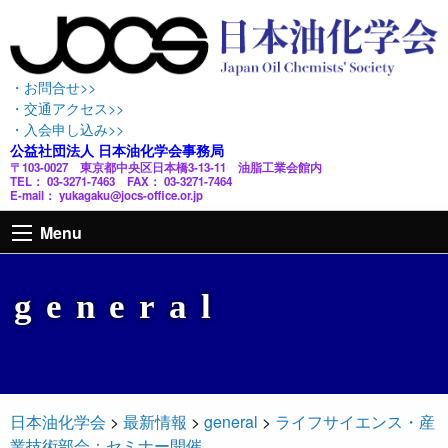
・お問合せ>>
・交通アクセス>>
・入会申し込み>>
公益社団法人 日本油化学会事務局
〒103-0027 東京都中央区日本橋3-13-11 油脂工業会館内
TEL： 03-3271-7463 FAX： 03-3271-7464
E-mail： yukagaku@jocs-office.or.jp
Menu
general
日本油化学会
>
最新情報
>
general
>
ライフサイエンス・産
業技術部会：セミナー開催