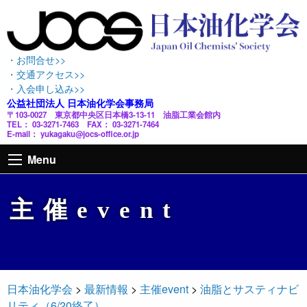
・お問合せ>>
・交通アクセス>>
・入会申し込み>>
公益社団法人 日本油化学会事務局
〒103-0027 東京都中央区日本橋3-13-11 油脂工業会館内
TEL： 03-3271-7463 FAX： 03-3271-7464
E-mail： yukagaku@jocs-office.or.jp
Menu
主催event
日本油化学会
>
最新情報
>
主催event
>
油脂とサスティナビ
リティ（6/20終了）