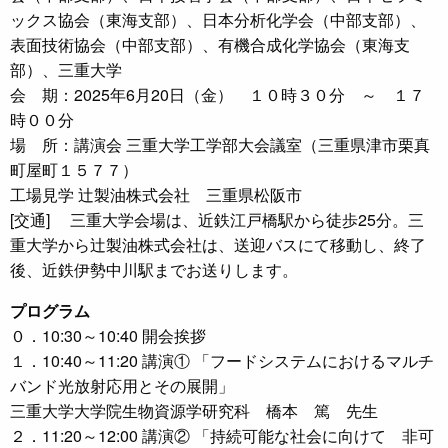
ックス協会（東海支部）、日本分析化学会（中部支部）、
表面技術協会（中部支部）、有機合成化学協会（東海支
部）、三重大学
会 期：2025年6月20日（金） １０時３０分 ～ １７
時００分
場 所：講演会 三重大学工学部大会議室（三重県津市栗真
町屋町１５７７）
工場見学 辻製油株式会社 三重県松阪市
[交通] 三重大学会場は、近鉄江戸橋駅から徒歩25分。三
重大学から辻製油株式会社は、送迎バスにて移動し、終了
後、近鉄伊勢中川駅までお送りします。
プログラム
０．10:30～10:40 開会挨拶
１．10:40～11:20 講演① 「フードシステムにおけるマルチ
バンド光放射応用とその展開」
三重大学大学院生物資源学研究科 橋本 篤 先生
２．11:20～12:00 講演② 「持続可能な社会に向けて 非可