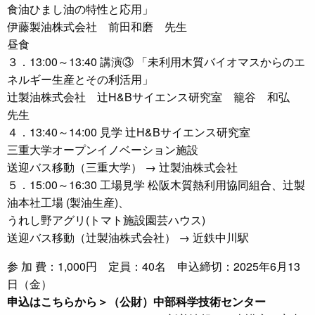
食油ひまし油の特性と応用」
伊藤製油株式会社 前田和磨 先生
昼食
３．13:00～13:40 講演③ 「未利用木質バイオマスからのエ
ネルギー生産とその利活用」
辻製油株式会社 辻H&Bサイエンス研究室 籠谷 和弘
先生
４．13:40～14:00 見学 辻H&Bサイエンス研究室
三重大学オープンイノベーション施設
送迎バス移動（三重大学） → 辻製油株式会社
５．15:00～16:30 工場見学 松阪木質熱利用協同組合、辻製
油本社工場 (製油生産)、
うれし野アグリ(トマト施設園芸ハウス)
送迎バス移動（辻製油株式会社） → 近鉄中川駅
参 加 費：1,000円 定員：40名 申込締切：2025年6月13
日（金）
申込はこちらから＞（公財）中部科学技術センター