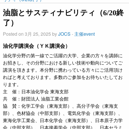
油脂とサスティナビリティ（6/20終
了）
Posted on 3月 25, 2025 by
JOCS
-
主催event
油化学講演会（ＹＫ講演会）
油化学分野の第一線でご活躍の大学、企業の方々を講師に
お招きし、その分野における新しい技術や動向についてご
講演を頂きます。本分野に携わっている方々にご活用頂け
ればと考えております。多数のご参加をお待ちいたしてお
ります。
主 催：日本油化学会 東海支部
共 催：財団法人 油脂工業会館
協 賛：化学工学会（東海支部）、高分子学会（東海支
部）、色材協会（中部支部）、電気化学会（東海支部）、
東海化学工業会、日本化学会（東海支部）、日本原子力学
会（中部支部）、日本接着学会（中部支部）、日本セラミ