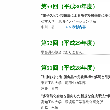
第53回（平成30年度）
"電子スピン共鳴法によるモデル膜挙動に基
弘前大学 地域イノベーション学系
中川 公一
＞＞表彰内容
第52回（平成29年度）
学会賞の該当はありません。
第51回（平成28年度）
"油脂および油脂食品の劣化機構の解明と品
東京工科大学 応用生物学部
遠藤 泰志
"多官能化合物を指向した新規な合成手法の
高知工科大学 環境理工学群総合研究所
西脇 永敏