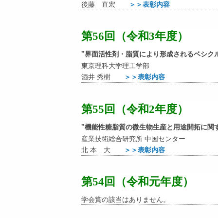
後藤 直宏
＞＞表彰内容
第56回（令和3年度）
"界面活性剤・脂質により形成されるベシク
東京理科大学理工学部
酒井 秀樹
＞＞表彰内容
第55回（令和2年度）
"機能性糖脂質の微生物生産と用途開拓に関
産業技術総合研究所 中国センター
北 本 大
＞＞表彰内容
第54回（令和元年度）
学会賞の該当はありません。