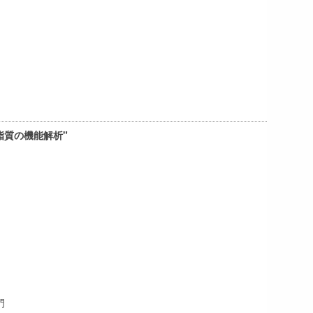
脂質の機能解析"
門