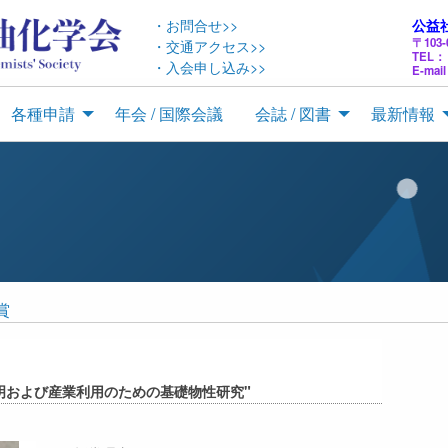
・お問合せ>>
公益
〒10
・交通アクセス>>
TEL： 
・入会申し込み>>
E-mail
各種申請
年会 / 国際会議
会誌 / 図書
最新情報
賞
明および産業利用のための基礎物性研究"