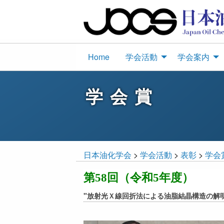
Home
学会活動
学会案内
学会賞
日本油化学会
>
学会活動
>
表彰
>
学会
第58回（令和5年度）
"放射光Ｘ線回折法による油脂結晶構造の解