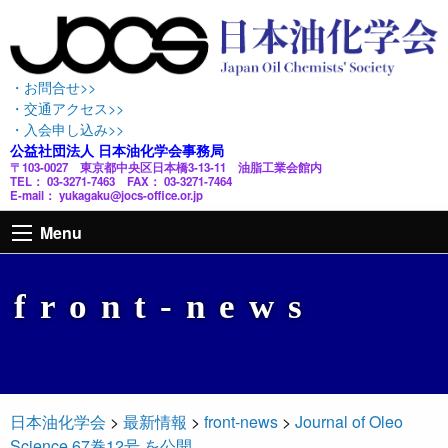
・お問合せ>>
・交通アクセス>>
・入会申し込み>>
公益社団法人 日本油化学会事務局
〒103-0027 東京都中央区日本橋3-13-11 油脂工業会館内
TEL： 03-3271-7463 FAX： 03-3271-7464
E-mail： yukagaku@jocs-office.or.jp
Menu
front-news
日本油化学会
>
最新情報
>
front-news
>
Journal of Oleo
Science 67巻12号 を公開