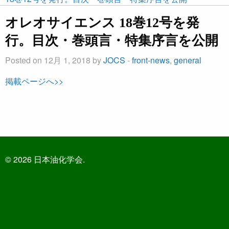
オレオサイエンス 18巻12号を発
行。目次・巻頭言・特集序言を公開
Posted on 12月 1, 2018 by
JOCS
-
front-news
,
general
掲載ページへ>>
© 2026 日本油化学会.