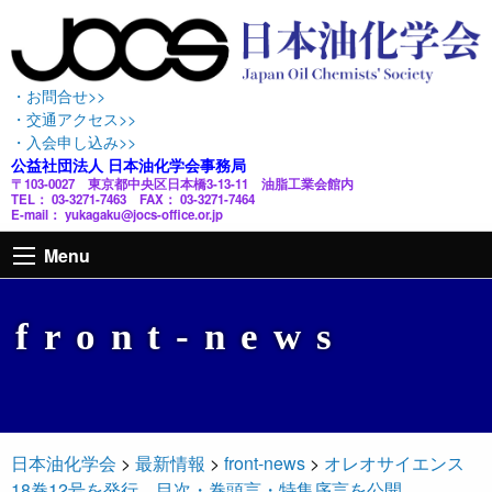
・お問合せ>>
・交通アクセス>>
・入会申し込み>>
公益社団法人 日本油化学会事務局
〒103-0027 東京都中央区日本橋3-13-11 油脂工業会館内
TEL： 03-3271-7463 FAX： 03-3271-7464
E-mail： yukagaku@jocs-office.or.jp
Menu
front-news
日本油化学会
>
最新情報
>
front-news
>
オレオサイエンス
18巻12号を発行。目次・巻頭言・特集序言を公開